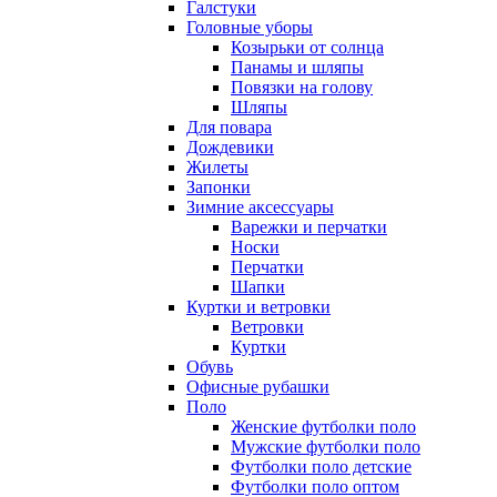
Галстуки
Головные уборы
Козырьки от солнца
Панамы и шляпы
Повязки на голову
Шляпы
Для повара
Дождевики
Жилеты
Запонки
Зимние аксессуары
Варежки и перчатки
Носки
Перчатки
Шапки
Куртки и ветровки
Ветровки
Куртки
Обувь
Офисные рубашки
Поло
Женские футболки поло
Мужские футболки поло
Футболки поло детские
Футболки поло оптом