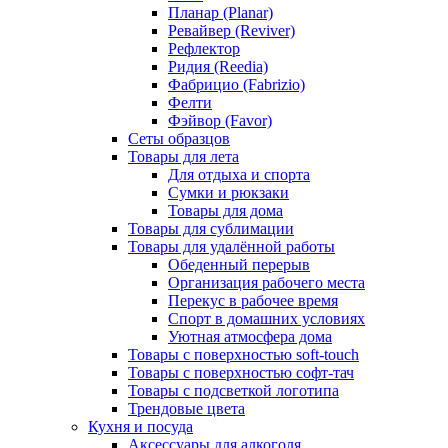
Планар (Planar)
Ревайвер (Reviver)
Рефлектор
Ридия (Reedia)
Фабрицио (Fabrizio)
Фелти
Фэйвор (Favor)
Сеты образцов
Товары для лета
Для отдыха и спорта
Сумки и рюкзаки
Товары для дома
Товары для сублимации
Товары для удалённой работы
Обеденный перерыв
Организация рабочего места
Перекус в рабочее время
Спорт в домашних условиях
Уютная атмосфера дома
Товары с поверхностью soft-touch
Товары с поверхностью софт-тач
Товары с подсветкой логотипа
Трендовые цвета
Кухня и посуда
Аксессуары для алкоголя