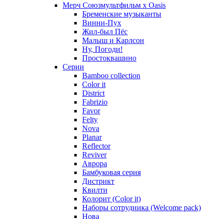
Мерч Союзмультфильм х Oasis
Бременские музыканты
Винни-Пух
Жил-был Пёс
Малыш и Карлсон
Ну, Погоди!
Простоквашино
Серии
Bamboo collection
Color it
District
Fabrizio
Favor
Felty
Nova
Planar
Reflector
Reviver
Аврора
Бамбуковая серия
Дистрикт
Квилти
Колорит (Color it)
Наборы сотрудника (Welcome pack)
Нова