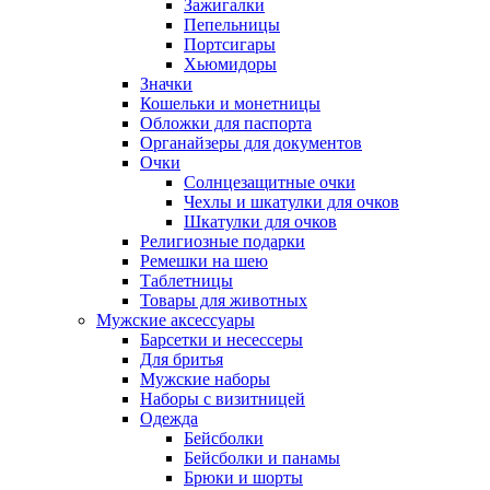
Зажигалки
Пепельницы
Портсигары
Хьюмидоры
Значки
Кошельки и монетницы
Обложки для паспорта
Органайзеры для документов
Очки
Солнцезащитные очки
Чехлы и шкатулки для очков
Шкатулки для очков
Религиозные подарки
Ремешки на шею
Таблетницы
Товары для животных
Мужские аксессуары
Барсетки и несессеры
Для бритья
Мужские наборы
Наборы с визитницей
Одежда
Бейсболки
Бейсболки и панамы
Брюки и шорты