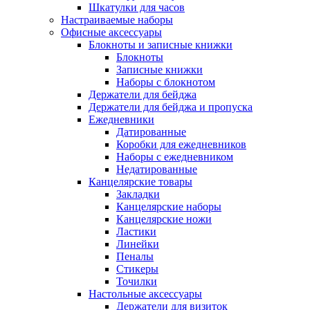
Шкатулки для часов
Настраиваемые наборы
Офисные аксессуары
Блокноты и записные книжки
Блокноты
Записные книжки
Наборы с блокнотом
Держатели для бейджа
Держатели для бейджа и пропуска
Ежедневники
Датированные
Коробки для ежедневников
Наборы с ежедневником
Недатированные
Канцелярские товары
Закладки
Канцелярские наборы
Канцелярские ножи
Ластики
Линейки
Пеналы
Стикеры
Точилки
Настольные аксессуары
Держатели для визиток