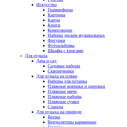
Искусство
Граммофоны
Картины
Карты
Книги
Композиции
Наборы дисков музыкальных
Фигурки
Фотоальбомы
Шкафы с книгами
Для отдыха
Дача и сад
Садовые наборы
Скворечники
Для отдыха на пляже
Наборы для петанка
Пляжные коврики и циновки
Пляжные мячи
Пляжные наборы
Пляжные сумки
Сланцы
Для отдыха на природе
Вееры
Вентиляторы карманные