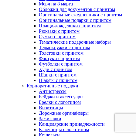
Мерч на 8 марта
Обложки для документов с принтом
Оригинальные ежедневники с принтом
Оригинальные подарки с принтом
Плащи-дождевики с принтом
Рюкзаки с принтом
Сумки с принтом
Тематические подарочные наборы
Термокружки с принтом
Толстовки с принтом
Фартуки с принтом
Футболки с принтом
Худи с принтом
Шапки с принтом
Шарфы с принтом
Корпоративные подарки
Антистрессы
Бейджи и аксессуары
Брелки с логотипом
Визитницы
Дорожные органайзеры
Зажигалки
Канцелярские принадлежности
Ключницы с логотипом
Кошельки