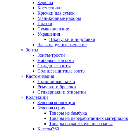
Зеркала
Косметички
Крючки для сумок
Маникюрные наборы
Платки
Сумки женские
Украшения
Шкатулки и подставки
Часы наручные женские
Зонты
Зонты-трости
Наборы с зонтами
Складные зонты
Солнцезащитные зонты
Кастомизация
Пришивные патчи
Ремувки и брелоки
Стикерпаки и открытки
Коллекции
Зеленая коллекция
Зеленая серия
Товары из бамбука
Товары из переработанных материалов
Товары из растительного сырья
Кастом360