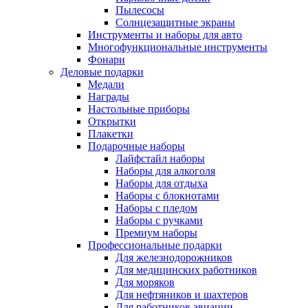
Пылесосы
Солнцезащитные экраны
Инструменты и наборы для авто
Многофункциональные инструменты
Фонари
Деловые подарки
Медали
Награды
Настольные приборы
Открытки
Плакетки
Подарочные наборы
Лайфстайл наборы
Наборы для алкоголя
Наборы для отдыха
Наборы с блокнотами
Наборы с пледом
Наборы с ручками
Премиум наборы
Профессиональные подарки
Для железнодорожников
Для медицинских работников
Для моряков
Для нефтяников и шахтеров
Для работников авиации