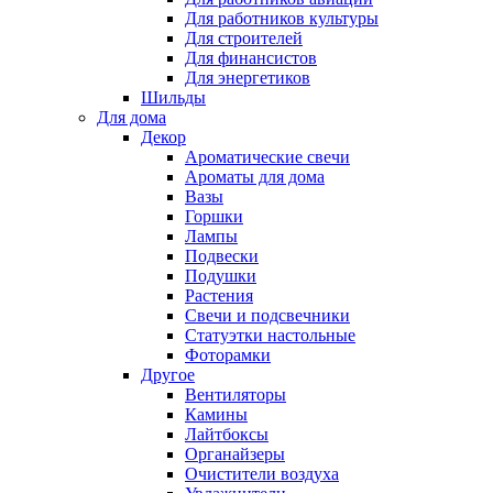
Для работников культуры
Для строителей
Для финансистов
Для энергетиков
Шильды
Для дома
Декор
Ароматические свечи
Ароматы для дома
Вазы
Горшки
Лампы
Подвески
Подушки
Растения
Свечи и подсвечники
Статуэтки настольные
Фоторамки
Другое
Вентиляторы
Камины
Лайтбоксы
Органайзеры
Очистители воздуха