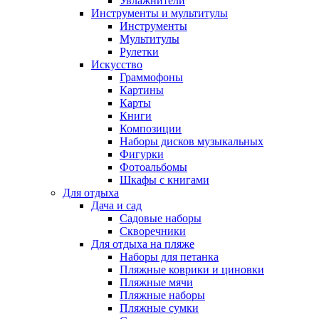
Увлажнители
Инструменты и мультитулы
Инструменты
Мультитулы
Рулетки
Искусство
Граммофоны
Картины
Карты
Книги
Композиции
Наборы дисков музыкальных
Фигурки
Фотоальбомы
Шкафы с книгами
Для отдыха
Дача и сад
Садовые наборы
Скворечники
Для отдыха на пляже
Наборы для петанка
Пляжные коврики и циновки
Пляжные мячи
Пляжные наборы
Пляжные сумки