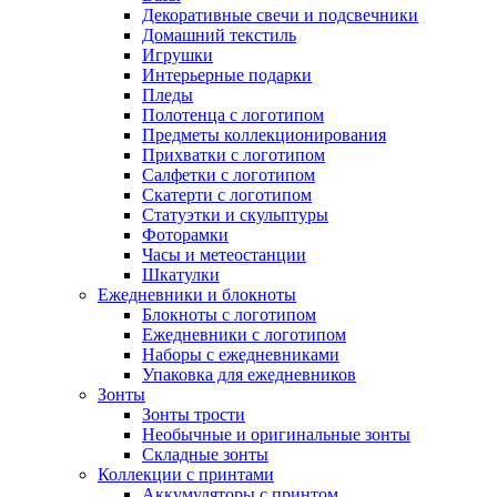
Декоративные свечи и подсвечники
Домашний текстиль
Игрушки
Интерьерные подарки
Пледы
Полотенца с логотипом
Предметы коллекционирования
Прихватки с логотипом
Салфетки с логотипом
Скатерти с логотипом
Статуэтки и скульптуры
Фоторамки
Часы и метеостанции
Шкатулки
Ежедневники и блокноты
Блокноты с логотипом
Ежедневники с логотипом
Наборы с ежедневниками
Упаковка для ежедневников
Зонты
Зонты трости
Необычные и оригинальные зонты
Складные зонты
Коллекции с принтами
Аккумуляторы с принтом