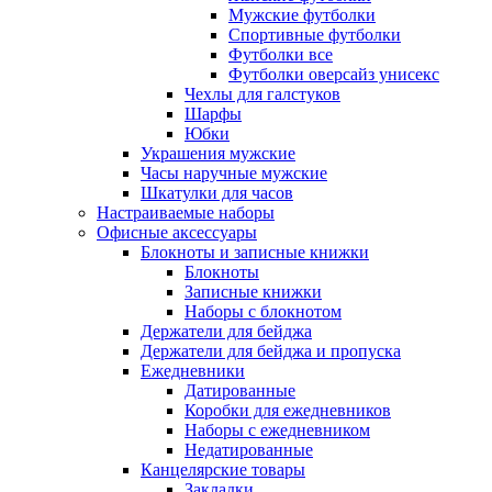
Мужские футболки
Спортивные футболки
Футболки все
Футболки оверсайз унисекс
Чехлы для галстуков
Шарфы
Юбки
Украшения мужские
Часы наручные мужские
Шкатулки для часов
Настраиваемые наборы
Офисные аксессуары
Блокноты и записные книжки
Блокноты
Записные книжки
Наборы с блокнотом
Держатели для бейджа
Держатели для бейджа и пропуска
Ежедневники
Датированные
Коробки для ежедневников
Наборы с ежедневником
Недатированные
Канцелярские товары
Закладки