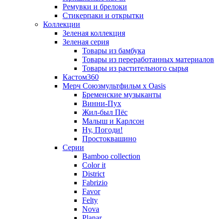
Ремувки и брелоки
Стикерпаки и открытки
Коллекции
Зеленая коллекция
Зеленая серия
Товары из бамбука
Товары из переработанных материалов
Товары из растительного сырья
Кастом360
Мерч Союзмультфильм х Oasis
Бременские музыканты
Винни-Пух
Жил-был Пёс
Малыш и Карлсон
Ну, Погоди!
Простоквашино
Серии
Bamboo collection
Color it
District
Fabrizio
Favor
Felty
Nova
Planar