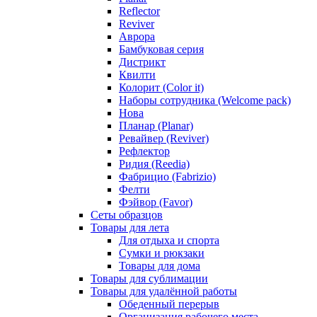
Reflector
Reviver
Аврора
Бамбуковая серия
Дистрикт
Квилти
Колорит (Color it)
Наборы сотрудника (Welcome pack)
Нова
Планар (Planar)
Ревайвер (Reviver)
Рефлектор
Ридия (Reedia)
Фабрицио (Fabrizio)
Фелти
Фэйвор (Favor)
Сеты образцов
Товары для лета
Для отдыха и спорта
Сумки и рюкзаки
Товары для дома
Товары для сублимации
Товары для удалённой работы
Обеденный перерыв
Организация рабочего места