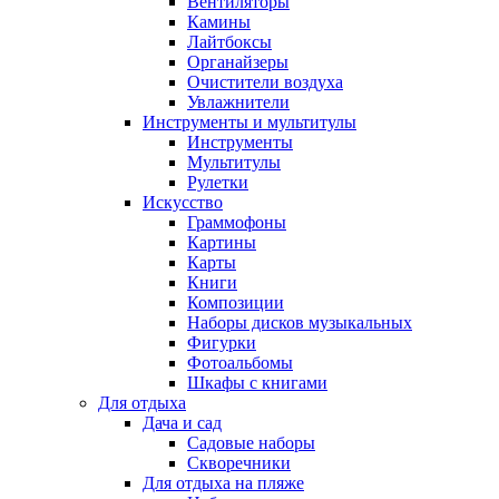
Вентиляторы
Камины
Лайтбоксы
Органайзеры
Очистители воздуха
Увлажнители
Инструменты и мультитулы
Инструменты
Мультитулы
Рулетки
Искусство
Граммофоны
Картины
Карты
Книги
Композиции
Наборы дисков музыкальных
Фигурки
Фотоальбомы
Шкафы с книгами
Для отдыха
Дача и сад
Садовые наборы
Скворечники
Для отдыха на пляже