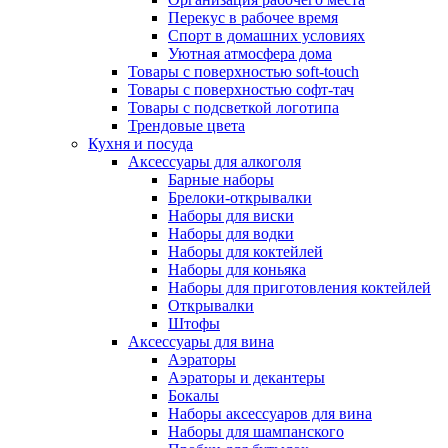
Перекус в рабочее время
Спорт в домашних условиях
Уютная атмосфера дома
Товары с поверхностью soft-touch
Товары с поверхностью софт-тач
Товары с подсветкой логотипа
Трендовые цвета
Кухня и посуда
Аксессуары для алкоголя
Барные наборы
Брелоки-открывалки
Наборы для виски
Наборы для водки
Наборы для коктейлей
Наборы для коньяка
Наборы для приготовления коктейлей
Открывалки
Штофы
Аксессуары для вина
Аэраторы
Аэраторы и декантеры
Бокалы
Наборы аксессуаров для вина
Наборы для шампанского