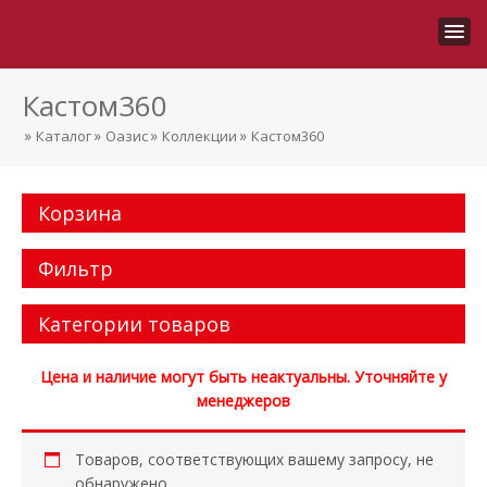
Кастом360
»
»
»
»
Каталог
Оазис
Коллекции
Кастом360
Корзина
Фильтр
Категории товаров
Цена и наличие могут быть неактуальны. Уточняйте у
менеджеров
Товаров, соответствующих вашему запросу, не
обнаружено.