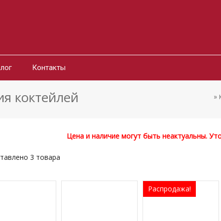
лог
Контакты
ия коктейлей
»
Цена и наличие могут быть неактуальны. Ут
тавлено 3 товара
Распродажа!