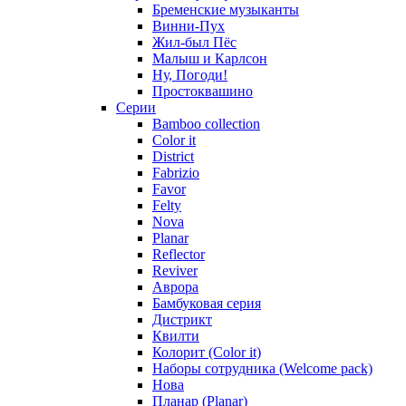
Бременские музыканты
Винни-Пух
Жил-был Пёс
Малыш и Карлсон
Ну, Погоди!
Простоквашино
Серии
Bamboo collection
Color it
District
Fabrizio
Favor
Felty
Nova
Planar
Reflector
Reviver
Аврора
Бамбуковая серия
Дистрикт
Квилти
Колорит (Color it)
Наборы сотрудника (Welcome pack)
Нова
Планар (Planar)