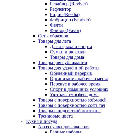
Ревайвер (Reviver)
Рефлектор
Ридия (Reedia)
Фабрицио (Fabrizio)
Фелти
Фэйвор (Favor)
Сеты образцов
Товары для лета
Для отдыха и спорта
Сумки и рюкзаки
Товары для дома
Товары для сублимации
Товары для удалённой работы
Обеденный перерыв
Организация рабочего места
Перекус в рабочее время
Спорт в домашних условиях
Уютная атмосфера дома
Товары с поверхностью soft-touch
Товары с поверхностью софт-тач
Товары с подсветкой логотипа
Трендовые цвета
Кухня и посуда
Аксессуары для алкоголя
Барные наборы