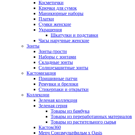
Косметички
Крючки для сумок
Маникюрные наборы
Платки
Сумки женские
Украшения
Шкатулки и подставки
Часы наручные женские
Зонты
Зонты-трости
Наборы с зонтами
Складные зонты
Солнцезащитные зонты
Кастомизация
Пришивные патчи
Ремувки и брелоки
Стикерпаки и открытки
Коллекции
Зеленая коллекция
Зеленая серия
Товары из бамбука
Товары из переработанных материалов
Товары из растительного сырья
Кастом360
Мерч Союзмультфильм х Oasis