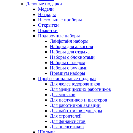
Деловые подарки
Медали
Награды
Настольные приборы
Открытки
Плакетки
Подарочные наборы
Лайфстайл наборы
Наборы для алкоголя
Наборы для отдыха
Наборы с блокнотами
Наборы с пледом
Наборы с ручками
Премиум наборы
Профессиональные подарки
Для железнодорожников
Для медицинских работников
Для моряков
Для нефтяников и шахтеров
Для работников авиации
Для работников культуры
Для строителей
Для финансистов
Для энергетиков
Шильды