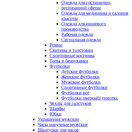
Одежда для гостинично-
ресторанной сферы
Одежда для медицины и салонов
красоты
Одежда для пищевого
производства
Рабочая одежда
Сигнальная одежда
Ремни
Свитеры и толстовки
Спортивные костюмы
Топы и безрукавки
Футболки
Детские футболки
Женские футболки
Мужские футболки
Спортивные футболки
Футболки все
Футболки оверсайз унисекс
Чехлы для галстуков
Шарфы
Юбки
Украшения мужские
Часы наручные мужские
Шкатулки для часов