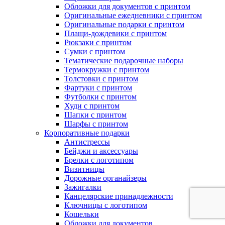
Обложки для документов с принтом
Оригинальные ежедневники с принтом
Оригинальные подарки с принтом
Плащи-дождевики с принтом
Рюкзаки с принтом
Сумки с принтом
Тематические подарочные наборы
Термокружки с принтом
Толстовки с принтом
Фартуки с принтом
Футболки с принтом
Худи с принтом
Шапки с принтом
Шарфы с принтом
Корпоративные подарки
Антистрессы
Бейджи и аксессуары
Брелки с логотипом
Визитницы
Дорожные органайзеры
Зажигалки
Канцелярские принадлежности
Ключницы с логотипом
Кошельки
Обложки для документов