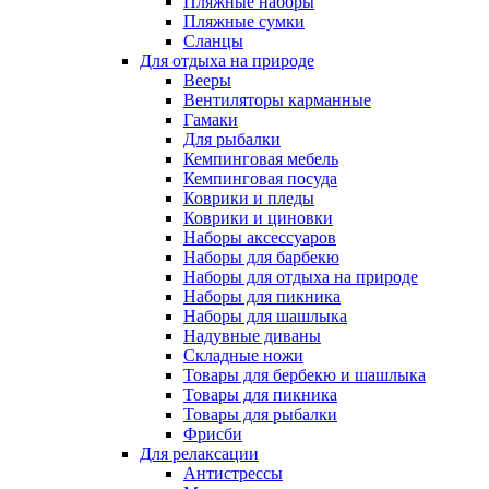
Пляжные наборы
Пляжные сумки
Сланцы
Для отдыха на природе
Вееры
Вентиляторы карманные
Гамаки
Для рыбалки
Кемпинговая мебель
Кемпинговая посуда
Коврики и пледы
Коврики и циновки
Наборы аксессуаров
Наборы для барбекю
Наборы для отдыха на природе
Наборы для пикника
Наборы для шашлыка
Надувные диваны
Складные ножи
Товары для бербекю и шашлыка
Товары для пикника
Товары для рыбалки
Фрисби
Для релаксации
Антистрессы