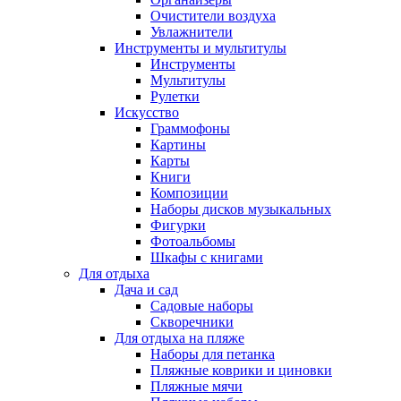
Очистители воздуха
Увлажнители
Инструменты и мультитулы
Инструменты
Мультитулы
Рулетки
Искусство
Граммофоны
Картины
Карты
Книги
Композиции
Наборы дисков музыкальных
Фигурки
Фотоальбомы
Шкафы с книгами
Для отдыха
Дача и сад
Садовые наборы
Скворечники
Для отдыха на пляже
Наборы для петанка
Пляжные коврики и циновки
Пляжные мячи