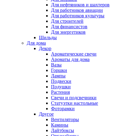
Для нефтяников и шахтеров
Для работников авиации
Для работников культуры
Для строителей
Для финансистов
Для энергетиков
Шильды
Для дома
Декор
Ароматические свечи
Ароматы для дома
Вазы
Горшки
Лампы
Подвески
Подушки
Растения
Свечи и подсвечники
Статуэтки настольные
Фоторамки
Другое
Вентиляторы
Камины
Лайтбоксы
Органайзеры