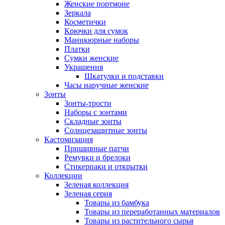
Женские портмоне
Зеркала
Косметички
Крючки для сумок
Маникюрные наборы
Платки
Сумки женские
Украшения
Шкатулки и подставки
Часы наручные женские
Зонты
Зонты-трости
Наборы с зонтами
Складные зонты
Солнцезащитные зонты
Кастомизация
Пришивные патчи
Ремувки и брелоки
Стикерпаки и открытки
Коллекции
Зеленая коллекция
Зеленая серия
Товары из бамбука
Товары из переработанных материалов
Товары из растительного сырья