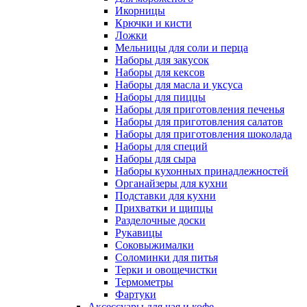
Икорницы
Крючки и кисти
Ложки
Мельницы для соли и перца
Наборы для закусок
Наборы для кексов
Наборы для масла и уксуса
Наборы для пиццы
Наборы для приготовления печенья
Наборы для приготовления салатов
Наборы для приготовления шоколада
Наборы для специй
Наборы для сыра
Наборы кухонных принадлежностей
Органайзеры для кухни
Подставки для кухни
Прихватки и щипцы
Разделочные доски
Рукавицы
Соковыжималки
Соломинки для питья
Терки и овощечистки
Термометры
Фартуки
Аксессуары для чая и кофе