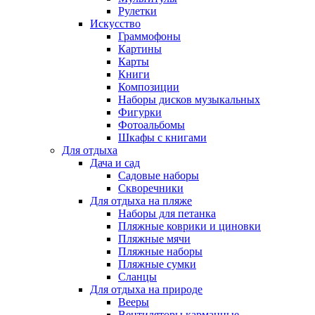
Рулетки
Искусство
Граммофоны
Картины
Карты
Книги
Композиции
Наборы дисков музыкальных
Фигурки
Фотоальбомы
Шкафы с книгами
Для отдыха
Дача и сад
Садовые наборы
Скворечники
Для отдыха на пляже
Наборы для петанка
Пляжные коврики и циновки
Пляжные мячи
Пляжные наборы
Пляжные сумки
Сланцы
Для отдыха на природе
Вееры
Вентиляторы карманные