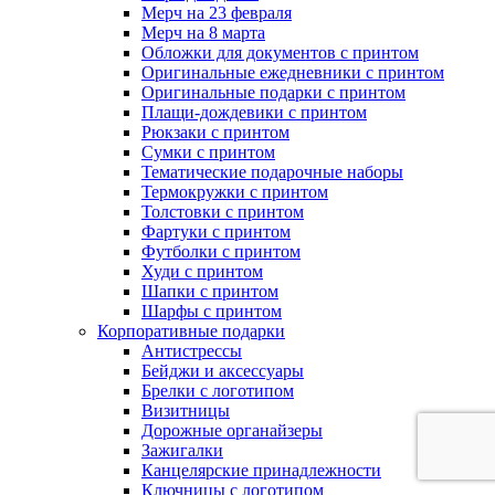
Мерч на 23 февраля
Мерч на 8 марта
Обложки для документов с принтом
Оригинальные ежедневники с принтом
Оригинальные подарки с принтом
Плащи-дождевики с принтом
Рюкзаки с принтом
Сумки с принтом
Тематические подарочные наборы
Термокружки с принтом
Толстовки с принтом
Фартуки с принтом
Футболки с принтом
Худи с принтом
Шапки с принтом
Шарфы с принтом
Корпоративные подарки
Антистрессы
Бейджи и аксессуары
Брелки с логотипом
Визитницы
Дорожные органайзеры
Зажигалки
Канцелярские принадлежности
Ключницы с логотипом