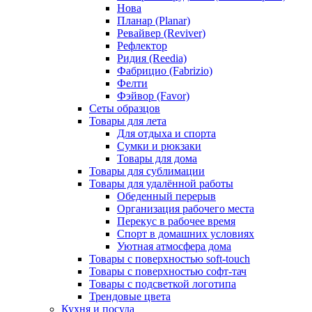
Нова
Планар (Planar)
Ревайвер (Reviver)
Рефлектор
Ридия (Reedia)
Фабрицио (Fabrizio)
Фелти
Фэйвор (Favor)
Сеты образцов
Товары для лета
Для отдыха и спорта
Сумки и рюкзаки
Товары для дома
Товары для сублимации
Товары для удалённой работы
Обеденный перерыв
Организация рабочего места
Перекус в рабочее время
Спорт в домашних условиях
Уютная атмосфера дома
Товары с поверхностью soft-touch
Товары с поверхностью софт-тач
Товары с подсветкой логотипа
Трендовые цвета
Кухня и посуда