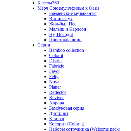
Кастом360
Мерч Союзмультфильм х Oasis
Бременские музыканты
Винни-Пух
Жил-был Пёс
Малыш и Карлсон
Ну, Погоди!
Простоквашино
Серии
Bamboo collection
Color it
District
Fabrizio
Favor
Felty
Nova
Planar
Reflector
Reviver
Аврора
Бамбуковая серия
Дистрикт
Квилти
Колорит (Color it)
Наборы сотрудника (Welcome pack)