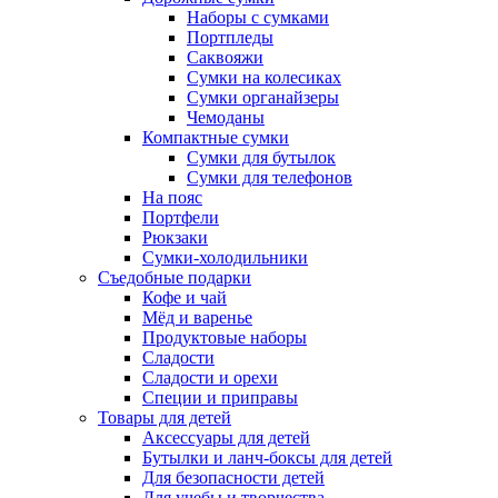
Наборы с сумками
Портпледы
Саквояжи
Сумки на колесиках
Сумки органайзеры
Чемоданы
Компактные сумки
Сумки для бутылок
Сумки для телефонов
На пояс
Портфели
Рюкзаки
Сумки-холодильники
Съедобные подарки
Кофе и чай
Мёд и варенье
Продуктовые наборы
Сладости
Сладости и орехи
Специи и приправы
Товары для детей
Аксессуары для детей
Бутылки и ланч-боксы для детей
Для безопасности детей
Для учебы и творчества