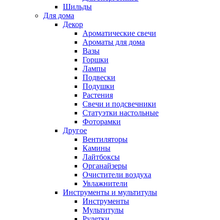
Шильды
Для дома
Декор
Ароматические свечи
Ароматы для дома
Вазы
Горшки
Лампы
Подвески
Подушки
Растения
Свечи и подсвечники
Статуэтки настольные
Фоторамки
Другое
Вентиляторы
Камины
Лайтбоксы
Органайзеры
Очистители воздуха
Увлажнители
Инструменты и мультитулы
Инструменты
Мультитулы
Рулетки