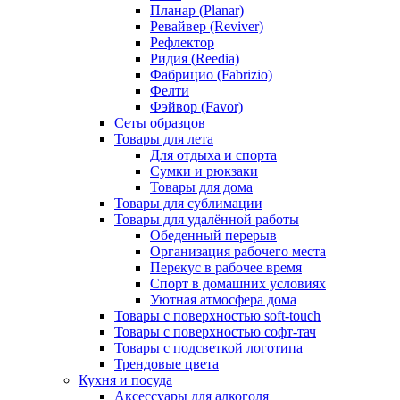
Планар (Planar)
Ревайвер (Reviver)
Рефлектор
Ридия (Reedia)
Фабрицио (Fabrizio)
Фелти
Фэйвор (Favor)
Сеты образцов
Товары для лета
Для отдыха и спорта
Сумки и рюкзаки
Товары для дома
Товары для сублимации
Товары для удалённой работы
Обеденный перерыв
Организация рабочего места
Перекус в рабочее время
Спорт в домашних условиях
Уютная атмосфера дома
Товары с поверхностью soft-touch
Товары с поверхностью софт-тач
Товары с подсветкой логотипа
Трендовые цвета
Кухня и посуда
Аксессуары для алкоголя