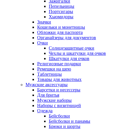
Зажигалки
Пепельницы
Портсигары
Хьюмидоры
Значки
Кошельки и монетницы
Обложки для паспорта
Органайзеры для документов
Очки
Солнцезащитные очки
Чехлы и шкатулки для очков
Шкатулки для очков
Религиозные подарки
Ремешки на шею
Таблетницы
Товары для животных
Мужские аксессуары
Барсетки и несессеры
Для бритья
Мужские наборы
Наборы с визитницей
Одежда
Бейсболки
Бейсболки и панамы
Брюки и шорты