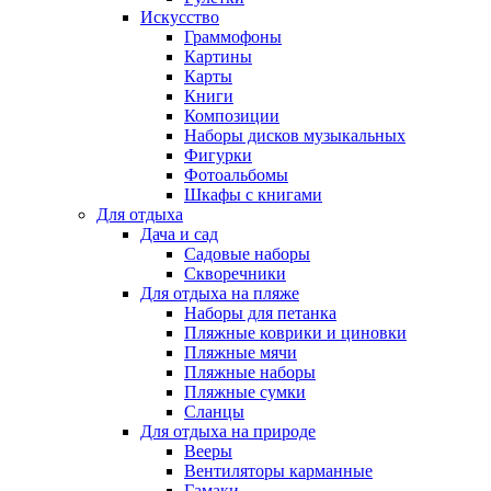
Искусство
Граммофоны
Картины
Карты
Книги
Композиции
Наборы дисков музыкальных
Фигурки
Фотоальбомы
Шкафы с книгами
Для отдыха
Дача и сад
Садовые наборы
Скворечники
Для отдыха на пляже
Наборы для петанка
Пляжные коврики и циновки
Пляжные мячи
Пляжные наборы
Пляжные сумки
Сланцы
Для отдыха на природе
Вееры
Вентиляторы карманные
Гамаки