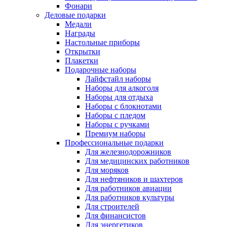
Фонари
Деловые подарки
Медали
Награды
Настольные приборы
Открытки
Плакетки
Подарочные наборы
Лайфстайл наборы
Наборы для алкоголя
Наборы для отдыха
Наборы с блокнотами
Наборы с пледом
Наборы с ручками
Премиум наборы
Профессиональные подарки
Для железнодорожников
Для медицинских работников
Для моряков
Для нефтяников и шахтеров
Для работников авиации
Для работников культуры
Для строителей
Для финансистов
Для энергетиков