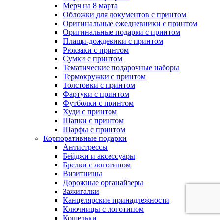
Мерч на 8 марта
Обложки для документов с принтом
Оригинальные ежедневники с принтом
Оригинальные подарки с принтом
Плащи-дождевики с принтом
Рюкзаки с принтом
Сумки с принтом
Тематические подарочные наборы
Термокружки с принтом
Толстовки с принтом
Фартуки с принтом
Футболки с принтом
Худи с принтом
Шапки с принтом
Шарфы с принтом
Корпоративные подарки
Антистрессы
Бейджи и аксессуары
Брелки с логотипом
Визитницы
Дорожные органайзеры
Зажигалки
Канцелярские принадлежности
Ключницы с логотипом
Кошельки