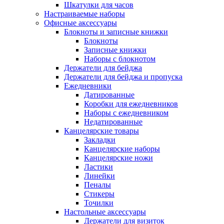
Шкатулки для часов
Настраиваемые наборы
Офисные аксессуары
Блокноты и записные книжки
Блокноты
Записные книжки
Наборы с блокнотом
Держатели для бейджа
Держатели для бейджа и пропуска
Ежедневники
Датированные
Коробки для ежедневников
Наборы с ежедневником
Недатированные
Канцелярские товары
Закладки
Канцелярские наборы
Канцелярские ножи
Ластики
Линейки
Пеналы
Стикеры
Точилки
Настольные аксессуары
Держатели для визиток