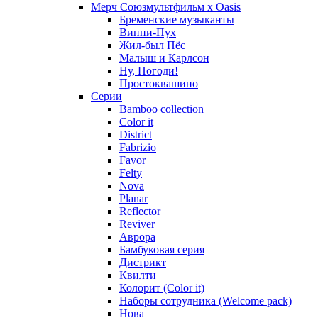
Мерч Союзмультфильм х Oasis
Бременские музыканты
Винни-Пух
Жил-был Пёс
Малыш и Карлсон
Ну, Погоди!
Простоквашино
Серии
Bamboo collection
Color it
District
Fabrizio
Favor
Felty
Nova
Planar
Reflector
Reviver
Аврора
Бамбуковая серия
Дистрикт
Квилти
Колорит (Color it)
Наборы сотрудника (Welcome pack)
Нова