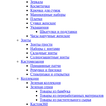
Зеркала
Косметички
Крючки для сумок
Маникюрные наборы
Платки
Сумки женские
Украшения
Шкатулки и подставки
Часы наручные женские
Зонты
Зонты-трости
Наборы с зонтами
Складные зонты
Солнцезащитные зонты
Кастомизация
Пришивные патчи
Ремувки и брелоки
Стикерпаки и открытки
Коллекции
Зеленая коллекция
Зеленая серия
Товары из бамбука
Товары из переработанных материалов
Товары из растительного сырья
Кастом360