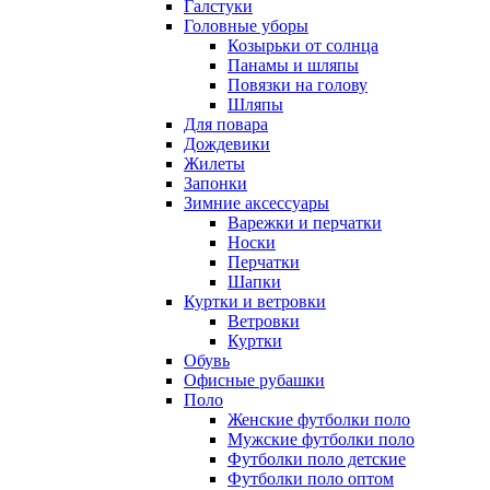
Галстуки
Головные уборы
Козырьки от солнца
Панамы и шляпы
Повязки на голову
Шляпы
Для повара
Дождевики
Жилеты
Запонки
Зимние аксессуары
Варежки и перчатки
Носки
Перчатки
Шапки
Куртки и ветровки
Ветровки
Куртки
Обувь
Офисные рубашки
Поло
Женские футболки поло
Мужские футболки поло
Футболки поло детские
Футболки поло оптом