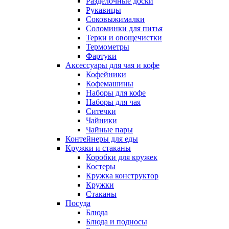
Разделочные доски
Рукавицы
Соковыжималки
Соломинки для питья
Терки и овощечистки
Термометры
Фартуки
Аксессуары для чая и кофе
Кофейники
Кофемашины
Наборы для кофе
Наборы для чая
Ситечки
Чайники
Чайные пары
Контейнеры для еды
Кружки и стаканы
Коробки для кружек
Костеры
Кружка конструктор
Кружки
Стаканы
Посуда
Блюда
Блюда и подносы