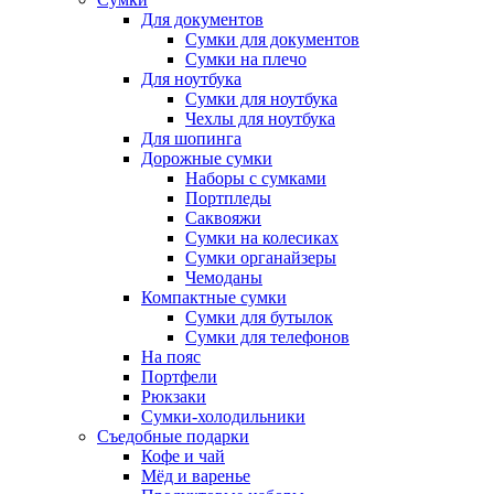
Для документов
Сумки для документов
Сумки на плечо
Для ноутбука
Сумки для ноутбука
Чехлы для ноутбука
Для шопинга
Дорожные сумки
Наборы с сумками
Портпледы
Саквояжи
Сумки на колесиках
Сумки органайзеры
Чемоданы
Компактные сумки
Сумки для бутылок
Сумки для телефонов
На пояс
Портфели
Рюкзаки
Сумки-холодильники
Съедобные подарки
Кофе и чай
Мёд и варенье