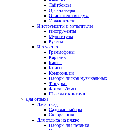
Лайтбоксы
Органайзеры
Очистители воздуха
Увлажнители
Инструменты и мультитулы
Инструменты
Мультитулы
Рулетки
Искусство
Граммофоны
Картины
Карты
Книги
Композиции
Наборы дисков музыкальных
Фигурки
Фотоальбомы
Шкафы с книгами
Для отдыха
Дача и сад
Садовые наборы
Скворечники
Для отдыха на пляже
Наборы для петанка