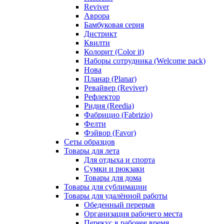
Reviver
Аврора
Бамбуковая серия
Дистрикт
Квилти
Колорит (Color it)
Наборы сотрудника (Welcome pack)
Нова
Планар (Planar)
Ревайвер (Reviver)
Рефлектор
Ридия (Reedia)
Фабрицио (Fabrizio)
Фелти
Фэйвор (Favor)
Сеты образцов
Товары для лета
Для отдыха и спорта
Сумки и рюкзаки
Товары для дома
Товары для сублимации
Товары для удалённой работы
Обеденный перерыв
Организация рабочего места
Перекус в рабочее время