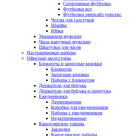
Спортивные футболки
Футболки все
Футболки оверсайз унисекс
Чехлы для галстуков
Шарфы
Юбки
Украшения мужские
Часы наручные мужские
Шкатулки для часов
Настраиваемые наборы
Офисные аксессуары
Блокноты и записные книжки
Блокноты
Записные книжки
Наборы с блокнотом
Держатели для бейджа
Держатели для бейджа и пропуска
Ежедневники
Датированные
Коробки для ежедневников
Наборы с ежедневником
Недатированные
Канцелярские товары
Закладки
Канцелярские наборы