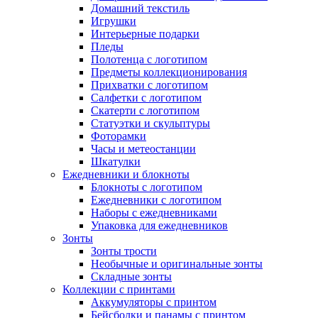
Домашний текстиль
Игрушки
Интерьерные подарки
Пледы
Полотенца с логотипом
Предметы коллекционирования
Прихватки с логотипом
Салфетки с логотипом
Скатерти с логотипом
Статуэтки и скульптуры
Фоторамки
Часы и метеостанции
Шкатулки
Ежедневники и блокноты
Блокноты с логотипом
Ежедневники с логотипом
Наборы с ежедневниками
Упаковка для ежедневников
Зонты
Зонты трости
Необычные и оригинальные зонты
Складные зонты
Коллекции с принтами
Аккумуляторы с принтом
Бейсболки и панамы с принтом