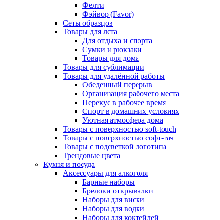
Фелти
Фэйвор (Favor)
Сеты образцов
Товары для лета
Для отдыха и спорта
Сумки и рюкзаки
Товары для дома
Товары для сублимации
Товары для удалённой работы
Обеденный перерыв
Организация рабочего места
Перекус в рабочее время
Спорт в домашних условиях
Уютная атмосфера дома
Товары с поверхностью soft-touch
Товары с поверхностью софт-тач
Товары с подсветкой логотипа
Трендовые цвета
Кухня и посуда
Аксессуары для алкоголя
Барные наборы
Брелоки-открывалки
Наборы для виски
Наборы для водки
Наборы для коктейлей