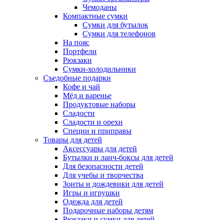
Чемоданы
Компактные сумки
Сумки для бутылок
Сумки для телефонов
На пояс
Портфели
Рюкзаки
Сумки-холодильники
Съедобные подарки
Кофе и чай
Мёд и варенье
Продуктовые наборы
Сладости
Сладости и орехи
Специи и приправы
Товары для детей
Аксессуары для детей
Бутылки и ланч-боксы для детей
Для безопасности детей
Для учебы и творчества
Зонты и дождевики для детей
Игры и игрушки
Одежда для детей
Подарочные наборы детям
Рюкзаки и сумки для детей