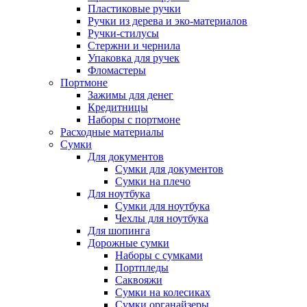
Пластиковые ручки
Ручки из дерева и эко-материалов
Ручки-стилусы
Стержни и чернила
Упаковка для ручек
Фломастеры
Портмоне
Зажимы для денег
Кредитницы
Наборы с портмоне
Расходные материалы
Сумки
Для документов
Сумки для документов
Сумки на плечо
Для ноутбука
Сумки для ноутбука
Чехлы для ноутбука
Для шопинга
Дорожные сумки
Наборы с сумками
Портпледы
Саквояжи
Сумки на колесиках
Сумки органайзеры