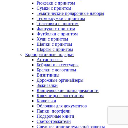
Рюкзаки с принтом
Сумки с принтом
Тематические подарочные наборы
Термокружки с принтом
Толстовки с принтом
Фартуки с принтом
Футболки с принтом
Худи с принтом
Шапки с принтом
Шарфы с принтом
Корпоративные подарки
Антистрессы
Бейджи и аксессуары
Брелки с логотипом
Визитницы
Дорожные органайзеры
Зажигалки
Канцелярские принадлежности
Ключницы с логотипом
Кошельки
Обложки для документов
Папки, портфели
Подарочные книги
Светоотражатели
Средства индивидуальной защиты