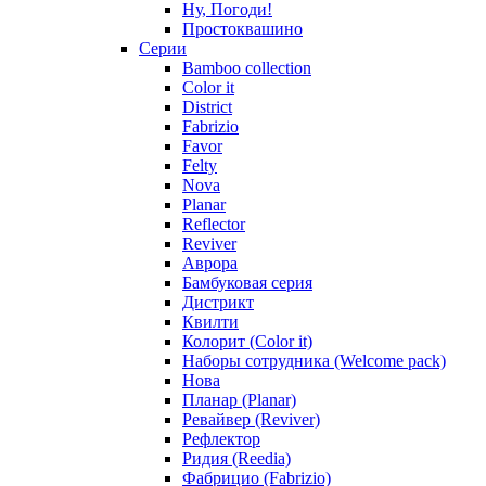
Ну, Погоди!
Простоквашино
Серии
Bamboo collection
Color it
District
Fabrizio
Favor
Felty
Nova
Planar
Reflector
Reviver
Аврора
Бамбуковая серия
Дистрикт
Квилти
Колорит (Color it)
Наборы сотрудника (Welcome pack)
Нова
Планар (Planar)
Ревайвер (Reviver)
Рефлектор
Ридия (Reedia)
Фабрицио (Fabrizio)