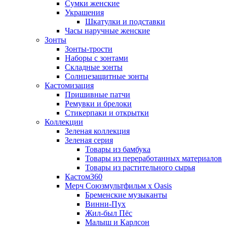
Сумки женские
Украшения
Шкатулки и подставки
Часы наручные женские
Зонты
Зонты-трости
Наборы с зонтами
Складные зонты
Солнцезащитные зонты
Кастомизация
Пришивные патчи
Ремувки и брелоки
Стикерпаки и открытки
Коллекции
Зеленая коллекция
Зеленая серия
Товары из бамбука
Товары из переработанных материалов
Товары из растительного сырья
Кастом360
Мерч Союзмультфильм х Oasis
Бременские музыканты
Винни-Пух
Жил-был Пёс
Малыш и Карлсон