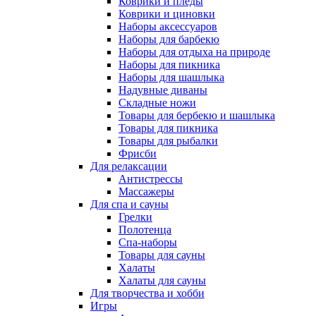
Коврики и пледы
Коврики и циновки
Наборы аксессуаров
Наборы для барбекю
Наборы для отдыха на природе
Наборы для пикника
Наборы для шашлыка
Надувные диваны
Складные ножи
Товары для бербекю и шашлыка
Товары для пикника
Товары для рыбалки
Фрисби
Для релаксации
Антистрессы
Массажеры
Для спа и сауны
Грелки
Полотенца
Спа-наборы
Товары для сауны
Халаты
Халаты для сауны
Для творчества и хобби
Игры