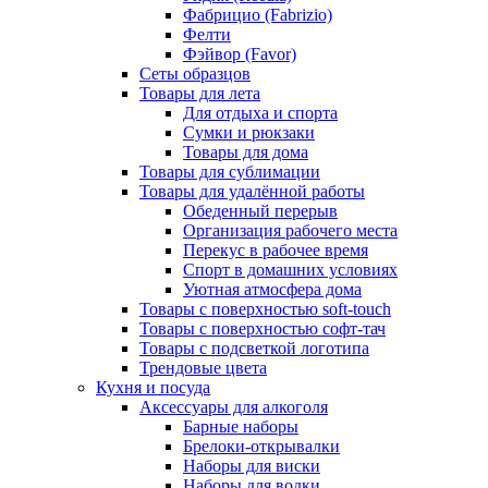
Фабрицио (Fabrizio)
Фелти
Фэйвор (Favor)
Сеты образцов
Товары для лета
Для отдыха и спорта
Сумки и рюкзаки
Товары для дома
Товары для сублимации
Товары для удалённой работы
Обеденный перерыв
Организация рабочего места
Перекус в рабочее время
Спорт в домашних условиях
Уютная атмосфера дома
Товары с поверхностью soft-touch
Товары с поверхностью софт-тач
Товары с подсветкой логотипа
Трендовые цвета
Кухня и посуда
Аксессуары для алкоголя
Барные наборы
Брелоки-открывалки
Наборы для виски
Наборы для водки