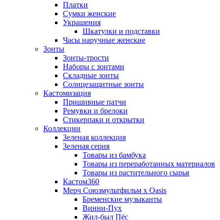
Платки
Сумки женские
Украшения
Шкатулки и подставки
Часы наручные женские
Зонты
Зонты-трости
Наборы с зонтами
Складные зонты
Солнцезащитные зонты
Кастомизация
Пришивные патчи
Ремувки и брелоки
Стикерпаки и открытки
Коллекции
Зеленая коллекция
Зеленая серия
Товары из бамбука
Товары из переработанных материалов
Товары из растительного сырья
Кастом360
Мерч Союзмультфильм х Oasis
Бременские музыканты
Винни-Пух
Жил-был Пёс