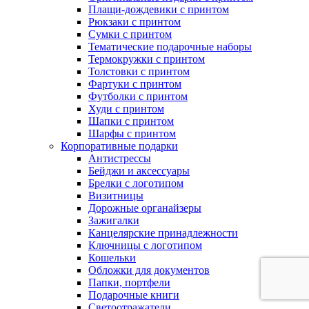
Плащи-дождевики с принтом
Рюкзаки с принтом
Сумки с принтом
Тематические подарочные наборы
Термокружки с принтом
Толстовки с принтом
Фартуки с принтом
Футболки с принтом
Худи с принтом
Шапки с принтом
Шарфы с принтом
Корпоративные подарки
Антистрессы
Бейджи и аксессуары
Брелки с логотипом
Визитницы
Дорожные органайзеры
Зажигалки
Канцелярские принадлежности
Ключницы с логотипом
Кошельки
Обложки для документов
Папки, портфели
Подарочные книги
Светоотражатели