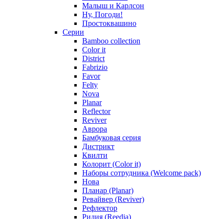
Малыш и Карлсон
Ну, Погоди!
Простоквашино
Серии
Bamboo collection
Color it
District
Fabrizio
Favor
Felty
Nova
Planar
Reflector
Reviver
Аврора
Бамбуковая серия
Дистрикт
Квилти
Колорит (Color it)
Наборы сотрудника (Welcome pack)
Нова
Планар (Planar)
Ревайвер (Reviver)
Рефлектор
Ридия (Reedia)