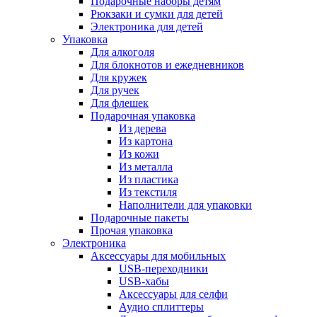
Подарочные наборы детям
Рюкзаки и сумки для детей
Электроника для детей
Упаковка
Для алкоголя
Для блокнотов и ежедневников
Для кружек
Для ручек
Для флешек
Подарочная упаковка
Из дерева
Из картона
Из кожи
Из металла
Из пластика
Из текстиля
Наполнители для упаковки
Подарочные пакеты
Прочая упаковка
Электроника
Аксессуары для мобильных
USB-переходники
USB-хабы
Аксессуары для селфи
Аудио сплиттеры