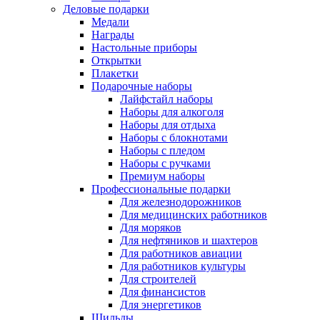
Деловые подарки
Медали
Награды
Настольные приборы
Открытки
Плакетки
Подарочные наборы
Лайфстайл наборы
Наборы для алкоголя
Наборы для отдыха
Наборы с блокнотами
Наборы с пледом
Наборы с ручками
Премиум наборы
Профессиональные подарки
Для железнодорожников
Для медицинских работников
Для моряков
Для нефтяников и шахтеров
Для работников авиации
Для работников культуры
Для строителей
Для финансистов
Для энергетиков
Шильды