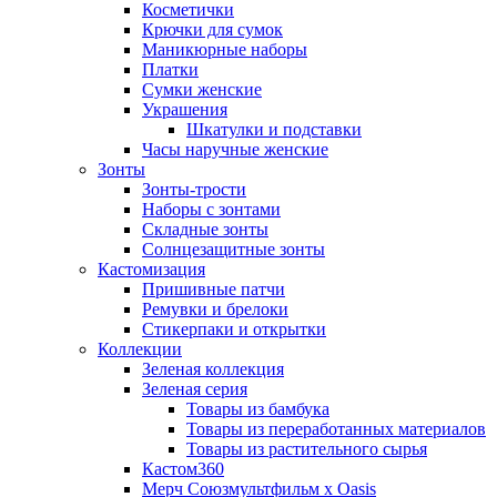
Косметички
Крючки для сумок
Маникюрные наборы
Платки
Сумки женские
Украшения
Шкатулки и подставки
Часы наручные женские
Зонты
Зонты-трости
Наборы с зонтами
Складные зонты
Солнцезащитные зонты
Кастомизация
Пришивные патчи
Ремувки и брелоки
Стикерпаки и открытки
Коллекции
Зеленая коллекция
Зеленая серия
Товары из бамбука
Товары из переработанных материалов
Товары из растительного сырья
Кастом360
Мерч Союзмультфильм х Oasis