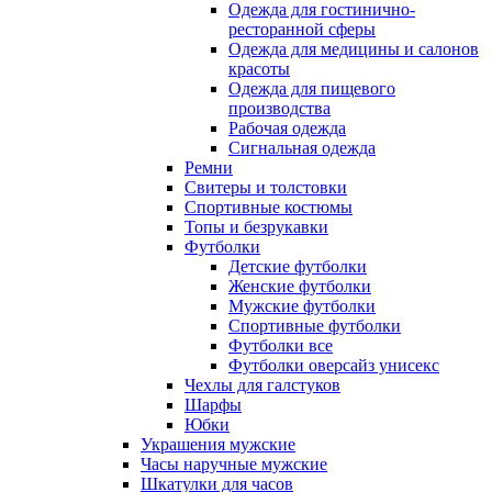
Одежда для гостинично-
ресторанной сферы
Одежда для медицины и салонов
красоты
Одежда для пищевого
производства
Рабочая одежда
Сигнальная одежда
Ремни
Свитеры и толстовки
Спортивные костюмы
Топы и безрукавки
Футболки
Детские футболки
Женские футболки
Мужские футболки
Спортивные футболки
Футболки все
Футболки оверсайз унисекс
Чехлы для галстуков
Шарфы
Юбки
Украшения мужские
Часы наручные мужские
Шкатулки для часов