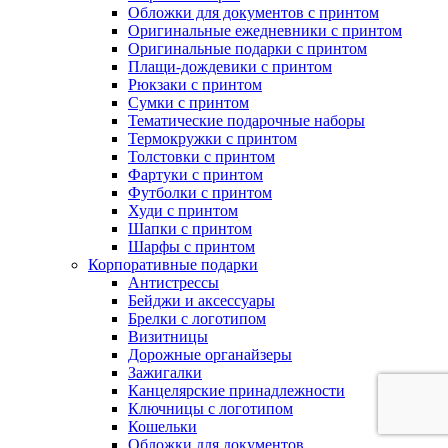
Обложки для документов с принтом
Оригинальные ежедневники с принтом
Оригинальные подарки с принтом
Плащи-дождевики с принтом
Рюкзаки с принтом
Сумки с принтом
Тематические подарочные наборы
Термокружки с принтом
Толстовки с принтом
Фартуки с принтом
Футболки с принтом
Худи с принтом
Шапки с принтом
Шарфы с принтом
Корпоративные подарки
Антистрессы
Бейджи и аксессуары
Брелки с логотипом
Визитницы
Дорожные органайзеры
Зажигалки
Канцелярские принадлежности
Ключницы с логотипом
Кошельки
Обложки для документов