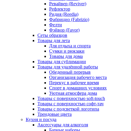
Ревайвер (Reviver)
Рефлектор
Ридия (Reedia)
Фабрицио (Fabrizio)
Фелти
Фэйвор (Favor)
Сеты образцов
Товары для лета
Для отдыха и спорта
Сумки и рюкзаки
Товары для дома
Товары для сублимации
Товары для удалённой работы
Обеденный перерыв
Организация рабочего места
Перекус в рабочее время
Спорт в домашних условиях
Уютная атмосфера дома
Товары с поверхностью soft-touch
Товары с поверхностью софт-тач
Товары с подсветкой логотипа
Трендовые цвета
Кухня и посуда
Аксессуары для алкоголя
Барные наборы