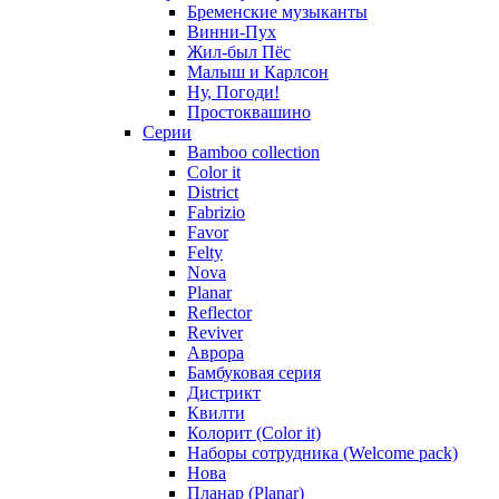
Бременские музыканты
Винни-Пух
Жил-был Пёс
Малыш и Карлсон
Ну, Погоди!
Простоквашино
Серии
Bamboo collection
Color it
District
Fabrizio
Favor
Felty
Nova
Planar
Reflector
Reviver
Аврора
Бамбуковая серия
Дистрикт
Квилти
Колорит (Color it)
Наборы сотрудника (Welcome pack)
Нова
Планар (Planar)