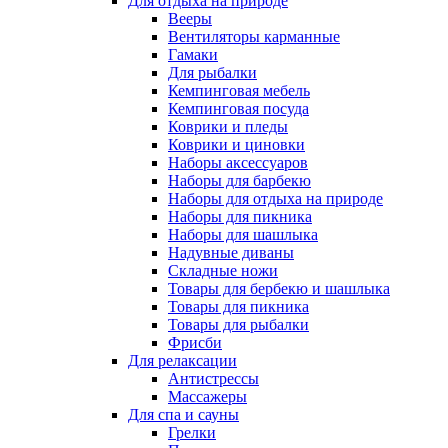
Для отдыха на природе
Вееры
Вентиляторы карманные
Гамаки
Для рыбалки
Кемпинговая мебель
Кемпинговая посуда
Коврики и пледы
Коврики и циновки
Наборы аксессуаров
Наборы для барбекю
Наборы для отдыха на природе
Наборы для пикника
Наборы для шашлыка
Надувные диваны
Складные ножи
Товары для бербекю и шашлыка
Товары для пикника
Товары для рыбалки
Фрисби
Для релаксации
Антистрессы
Массажеры
Для спа и сауны
Грелки