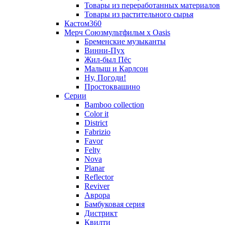
Товары из переработанных материалов
Товары из растительного сырья
Кастом360
Мерч Союзмультфильм х Oasis
Бременские музыканты
Винни-Пух
Жил-был Пёс
Малыш и Карлсон
Ну, Погоди!
Простоквашино
Серии
Bamboo collection
Color it
District
Fabrizio
Favor
Felty
Nova
Planar
Reflector
Reviver
Аврора
Бамбуковая серия
Дистрикт
Квилти