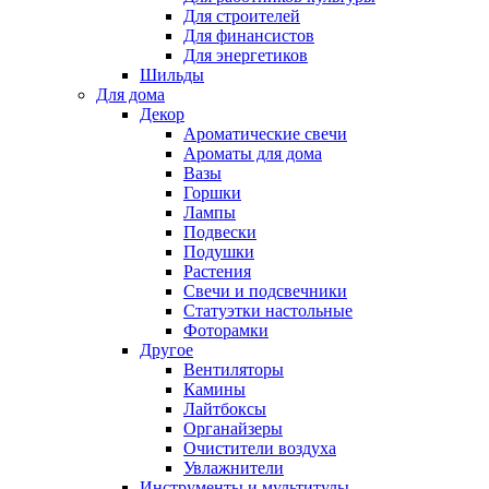
Для строителей
Для финансистов
Для энергетиков
Шильды
Для дома
Декор
Ароматические свечи
Ароматы для дома
Вазы
Горшки
Лампы
Подвески
Подушки
Растения
Свечи и подсвечники
Статуэтки настольные
Фоторамки
Другое
Вентиляторы
Камины
Лайтбоксы
Органайзеры
Очистители воздуха
Увлажнители
Инструменты и мультитулы