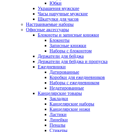
Юбки
Украшения мужские
Часы наручные мужские
Шкатулки для часов
Настраиваемые наборы
Офисные аксессуары
Блокноты и записные книжки
Блокноты
Записные книжки
Наборы с блокнотом
Держатели для бейджа
Держатели для бейджа и пропуска
Ежедневники
Датированные
Коробки для ежедневников
Наборы с ежедневником
Недатированные
Канцелярские товары
Закладки
Канцелярские наборы
Канцелярские ножи
Ластики
Линейки
Пеналы
Стикеры