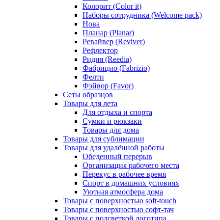
Колорит (Color it)
Наборы сотрудника (Welcome pack)
Нова
Планар (Planar)
Ревайвер (Reviver)
Рефлектор
Ридия (Reedia)
Фабрицио (Fabrizio)
Фелти
Фэйвор (Favor)
Сеты образцов
Товары для лета
Для отдыха и спорта
Сумки и рюкзаки
Товары для дома
Товары для сублимации
Товары для удалённой работы
Обеденный перерыв
Организация рабочего места
Перекус в рабочее время
Спорт в домашних условиях
Уютная атмосфера дома
Товары с поверхностью soft-touch
Товары с поверхностью софт-тач
Товары с подсветкой логотипа