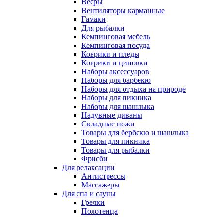
Вееры
Вентиляторы карманные
Гамаки
Для рыбалки
Кемпинговая мебель
Кемпинговая посуда
Коврики и пледы
Коврики и циновки
Наборы аксессуаров
Наборы для барбекю
Наборы для отдыха на природе
Наборы для пикника
Наборы для шашлыка
Надувные диваны
Складные ножи
Товары для бербекю и шашлыка
Товары для пикника
Товары для рыбалки
Фрисби
Для релаксации
Антистрессы
Массажеры
Для спа и сауны
Грелки
Полотенца