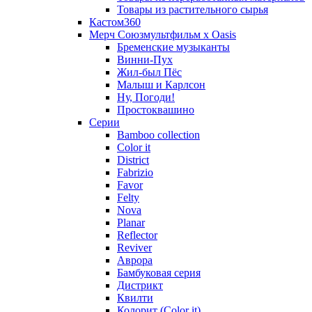
Товары из растительного сырья
Кастом360
Мерч Союзмультфильм х Oasis
Бременские музыканты
Винни-Пух
Жил-был Пёс
Малыш и Карлсон
Ну, Погоди!
Простоквашино
Серии
Bamboo collection
Color it
District
Fabrizio
Favor
Felty
Nova
Planar
Reflector
Reviver
Аврора
Бамбуковая серия
Дистрикт
Квилти
Колорит (Color it)