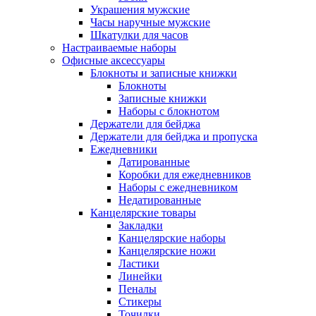
Украшения мужские
Часы наручные мужские
Шкатулки для часов
Настраиваемые наборы
Офисные аксессуары
Блокноты и записные книжки
Блокноты
Записные книжки
Наборы с блокнотом
Держатели для бейджа
Держатели для бейджа и пропуска
Ежедневники
Датированные
Коробки для ежедневников
Наборы с ежедневником
Недатированные
Канцелярские товары
Закладки
Канцелярские наборы
Канцелярские ножи
Ластики
Линейки
Пеналы
Стикеры
Точилки