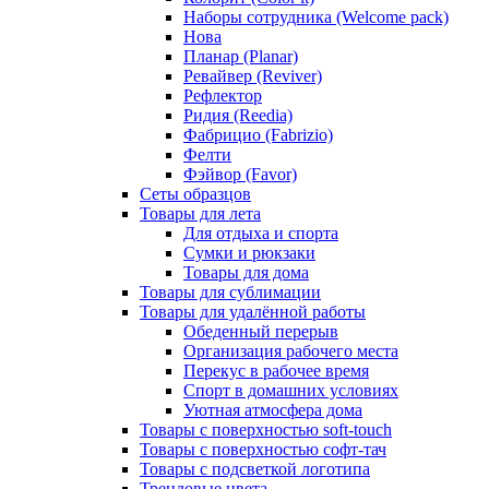
Наборы сотрудника (Welcome pack)
Нова
Планар (Planar)
Ревайвер (Reviver)
Рефлектор
Ридия (Reedia)
Фабрицио (Fabrizio)
Фелти
Фэйвор (Favor)
Сеты образцов
Товары для лета
Для отдыха и спорта
Сумки и рюкзаки
Товары для дома
Товары для сублимации
Товары для удалённой работы
Обеденный перерыв
Организация рабочего места
Перекус в рабочее время
Спорт в домашних условиях
Уютная атмосфера дома
Товары с поверхностью soft-touch
Товары с поверхностью софт-тач
Товары с подсветкой логотипа
Трендовые цвета