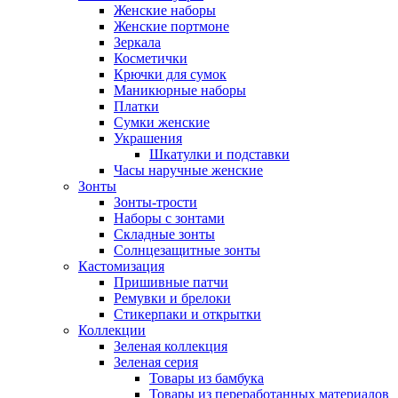
Женские наборы
Женские портмоне
Зеркала
Косметички
Крючки для сумок
Маникюрные наборы
Платки
Сумки женские
Украшения
Шкатулки и подставки
Часы наручные женские
Зонты
Зонты-трости
Наборы с зонтами
Складные зонты
Солнцезащитные зонты
Кастомизация
Пришивные патчи
Ремувки и брелоки
Стикерпаки и открытки
Коллекции
Зеленая коллекция
Зеленая серия
Товары из бамбука
Товары из переработанных материалов