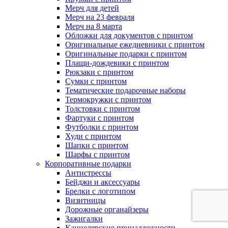
Мерч для детей
Мерч на 23 февраля
Мерч на 8 марта
Обложки для документов с принтом
Оригинальные ежедневники с принтом
Оригинальные подарки с принтом
Плащи-дождевики с принтом
Рюкзаки с принтом
Сумки с принтом
Тематические подарочные наборы
Термокружки с принтом
Толстовки с принтом
Фартуки с принтом
Футболки с принтом
Худи с принтом
Шапки с принтом
Шарфы с принтом
Корпоративные подарки
Антистрессы
Бейджи и аксессуары
Брелки с логотипом
Визитницы
Дорожные органайзеры
Зажигалки
Канцелярские принадлежности