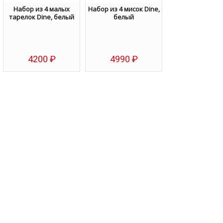
Набор из 4 малых
Набор из 4 мисок Dine,
тарелок Dine, белый
белый
4200
₽
4990
₽
Избранное
Избранное