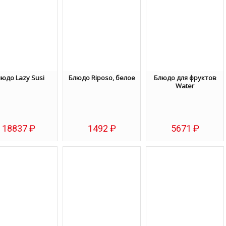
юдо Lazy Susi
Блюдо Riposo, белое
Блюдо для фруктов
Water
18837
₽
1492
₽
5671
₽
Избранное
Избранное
Избранное