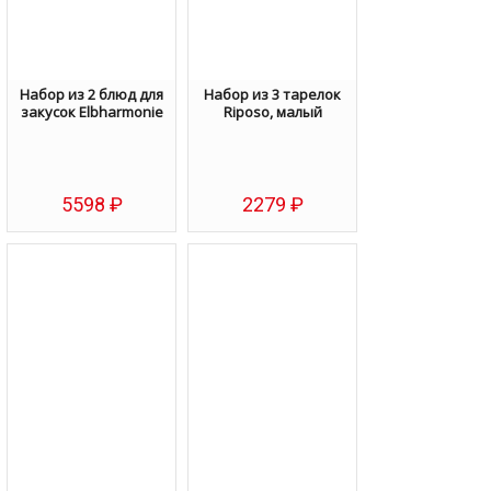
Набор из 2 блюд для
Набор из 3 тарелок
закусок Elbharmonie
Riposo, малый
5598
₽
2279
₽
Избранное
Избранное