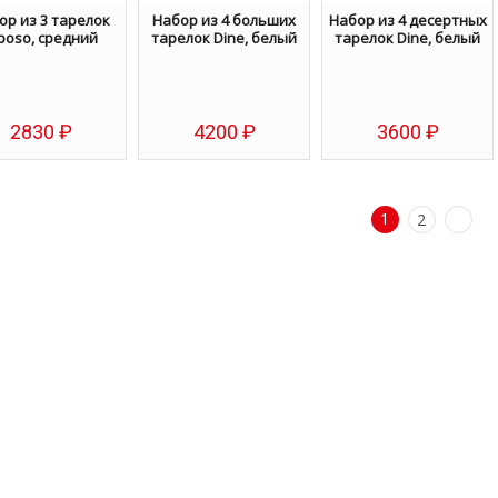
ор из 3 тарелок
Набор из 4 больших
Набор из 4 десертных
poso, средний
тарелок Dine, белый
тарелок Dine, белый
2830
₽
4200
₽
3600
₽
Избранное
Избранное
Избранное
1
2