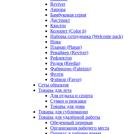
Reviver
Аврора
Бамбуковая серия
Дистрикт
Квилти
Колорит (Color it)
Наборы сотрудника (Welcome pack)
Нова
Планар (Planar)
Ревайвер (Reviver)
Рефлектор
Ридия (Reedia)
Фабрицио (Fabrizio)
Фелти
Фэйвор (Favor)
Сеты образцов
Товары для лета
Для отдыха и спорта
Сумки и рюкзаки
Товары для дома
Товары для сублимации
Товары для удалённой работы
Обеденный перерыв
Организация рабочего места
Перекус в рабочее время