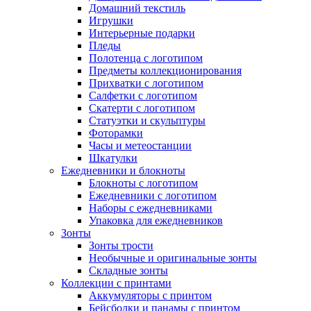
Домашний текстиль
Игрушки
Интерьерные подарки
Пледы
Полотенца с логотипом
Предметы коллекционирования
Прихватки с логотипом
Салфетки с логотипом
Скатерти с логотипом
Статуэтки и скульптуры
Фоторамки
Часы и метеостанции
Шкатулки
Ежедневники и блокноты
Блокноты с логотипом
Ежедневники с логотипом
Наборы с ежедневниками
Упаковка для ежедневников
Зонты
Зонты трости
Необычные и оригинальные зонты
Складные зонты
Коллекции с принтами
Аккумуляторы с принтом
Бейсболки и панамы с принтом