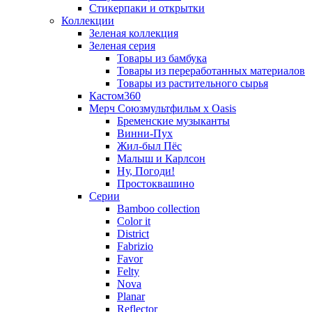
Стикерпаки и открытки
Коллекции
Зеленая коллекция
Зеленая серия
Товары из бамбука
Товары из переработанных материалов
Товары из растительного сырья
Кастом360
Мерч Союзмультфильм х Oasis
Бременские музыканты
Винни-Пух
Жил-был Пёс
Малыш и Карлсон
Ну, Погоди!
Простоквашино
Серии
Bamboo collection
Color it
District
Fabrizio
Favor
Felty
Nova
Planar
Reflector