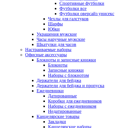
Спортивные футболки
Футболки все
Футболки оверсайз унисекс
Чехлы для галстуков
Шарфы
Юбки
Украшения мужские
Часы наручные мужские
Шкатулки для часов
Настраиваемые наборы
Офисные аксессуары
Блокноты и записные книжки
Блокноты
Записные книжки
Наборы с блокнотом
Держатели для бейджа
Держатели для бейджа и пропуска
Ежедневники
Датированные
Коробки для ежедневников
Наборы с ежедневником
Недатированные
Канцелярские товары
Закладки
Канцелярские наборы