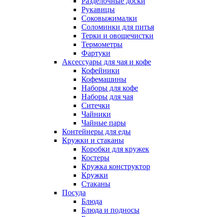
Разделочные доски
Рукавицы
Соковыжималки
Соломинки для питья
Терки и овощечистки
Термометры
Фартуки
Аксессуары для чая и кофе
Кофейники
Кофемашины
Наборы для кофе
Наборы для чая
Ситечки
Чайники
Чайные пары
Контейнеры для еды
Кружки и стаканы
Коробки для кружек
Костеры
Кружка конструктор
Кружки
Стаканы
Посуда
Блюда
Блюда и подносы