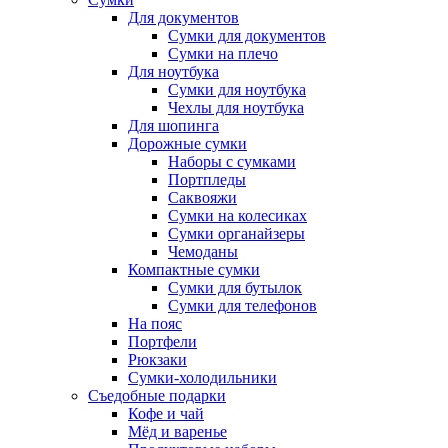
Для документов
Сумки для документов
Сумки на плечо
Для ноутбука
Сумки для ноутбука
Чехлы для ноутбука
Для шопинга
Дорожные сумки
Наборы с сумками
Портпледы
Саквояжи
Сумки на колесиках
Сумки органайзеры
Чемоданы
Компактные сумки
Сумки для бутылок
Сумки для телефонов
На пояс
Портфели
Рюкзаки
Сумки-холодильники
Съедобные подарки
Кофе и чай
Мёд и варенье