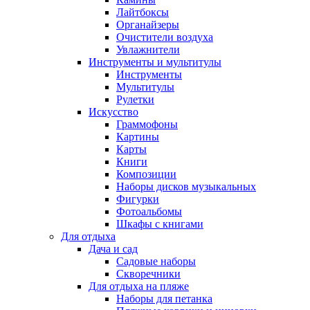
Лайтбоксы
Органайзеры
Очистители воздуха
Увлажнители
Инструменты и мультитулы
Инструменты
Мультитулы
Рулетки
Искусство
Граммофоны
Картины
Карты
Книги
Композиции
Наборы дисков музыкальных
Фигурки
Фотоальбомы
Шкафы с книгами
Для отдыха
Дача и сад
Садовые наборы
Скворечники
Для отдыха на пляже
Наборы для петанка