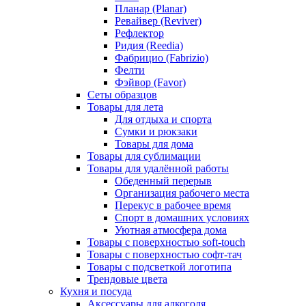
Планар (Planar)
Ревайвер (Reviver)
Рефлектор
Ридия (Reedia)
Фабрицио (Fabrizio)
Фелти
Фэйвор (Favor)
Сеты образцов
Товары для лета
Для отдыха и спорта
Сумки и рюкзаки
Товары для дома
Товары для сублимации
Товары для удалённой работы
Обеденный перерыв
Организация рабочего места
Перекус в рабочее время
Спорт в домашних условиях
Уютная атмосфера дома
Товары с поверхностью soft-touch
Товары с поверхностью софт-тач
Товары с подсветкой логотипа
Трендовые цвета
Кухня и посуда
Аксессуары для алкоголя