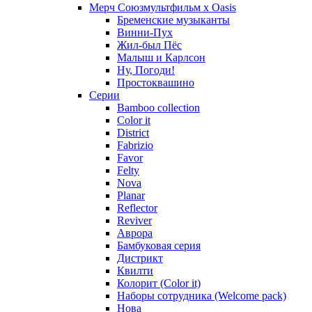
Мерч Союзмультфильм х Oasis
Бременские музыканты
Винни-Пух
Жил-был Пёс
Малыш и Карлсон
Ну, Погоди!
Простоквашино
Серии
Bamboo collection
Color it
District
Fabrizio
Favor
Felty
Nova
Planar
Reflector
Reviver
Аврора
Бамбуковая серия
Дистрикт
Квилти
Колорит (Color it)
Наборы сотрудника (Welcome pack)
Нова