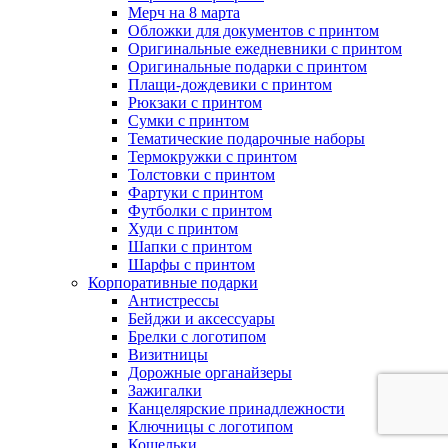
Мерч на 8 марта
Обложки для документов с принтом
Оригинальные ежедневники с принтом
Оригинальные подарки с принтом
Плащи-дождевики с принтом
Рюкзаки с принтом
Сумки с принтом
Тематические подарочные наборы
Термокружки с принтом
Толстовки с принтом
Фартуки с принтом
Футболки с принтом
Худи с принтом
Шапки с принтом
Шарфы с принтом
Корпоративные подарки
Антистрессы
Бейджи и аксессуары
Брелки с логотипом
Визитницы
Дорожные органайзеры
Зажигалки
Канцелярские принадлежности
Ключницы с логотипом
Кошельки