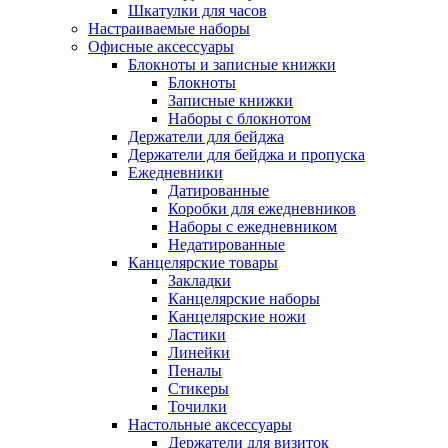
Шкатулки для часов
Настраиваемые наборы
Офисные аксессуары
Блокноты и записные книжки
Блокноты
Записные книжки
Наборы с блокнотом
Держатели для бейджа
Держатели для бейджа и пропуска
Ежедневники
Датированные
Коробки для ежедневников
Наборы с ежедневником
Недатированные
Канцелярские товары
Закладки
Канцелярские наборы
Канцелярские ножи
Ластики
Линейки
Пеналы
Стикеры
Точилки
Настольные аксессуары
Держатели для визиток