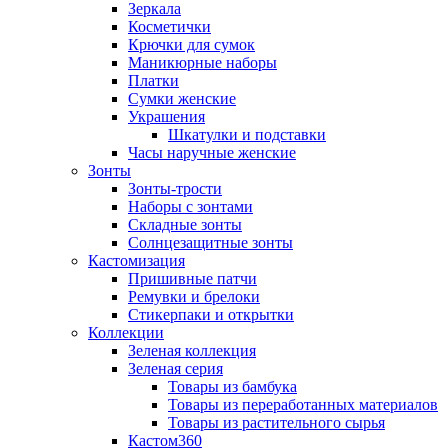
Зеркала
Косметички
Крючки для сумок
Маникюрные наборы
Платки
Сумки женские
Украшения
Шкатулки и подставки
Часы наручные женские
Зонты
Зонты-трости
Наборы с зонтами
Складные зонты
Солнцезащитные зонты
Кастомизация
Пришивные патчи
Ремувки и брелоки
Стикерпаки и открытки
Коллекции
Зеленая коллекция
Зеленая серия
Товары из бамбука
Товары из переработанных материалов
Товары из растительного сырья
Кастом360