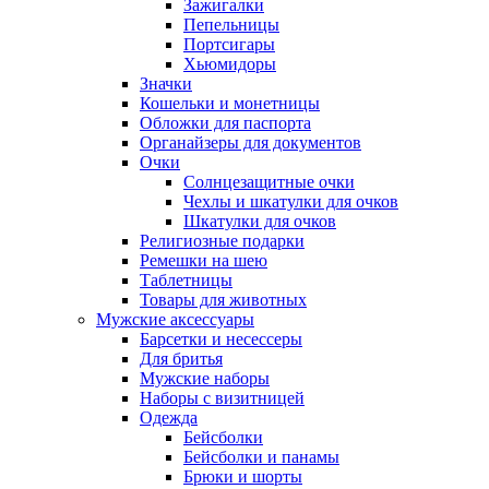
Зажигалки
Пепельницы
Портсигары
Хьюмидоры
Значки
Кошельки и монетницы
Обложки для паспорта
Органайзеры для документов
Очки
Солнцезащитные очки
Чехлы и шкатулки для очков
Шкатулки для очков
Религиозные подарки
Ремешки на шею
Таблетницы
Товары для животных
Мужские аксессуары
Барсетки и несессеры
Для бритья
Мужские наборы
Наборы с визитницей
Одежда
Бейсболки
Бейсболки и панамы
Брюки и шорты