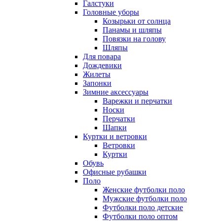
Галстуки
Головные уборы
Козырьки от солнца
Панамы и шляпы
Повязки на голову
Шляпы
Для повара
Дождевики
Жилеты
Запонки
Зимние аксессуары
Варежки и перчатки
Носки
Перчатки
Шапки
Куртки и ветровки
Ветровки
Куртки
Обувь
Офисные рубашки
Поло
Женские футболки поло
Мужские футболки поло
Футболки поло детские
Футболки поло оптом