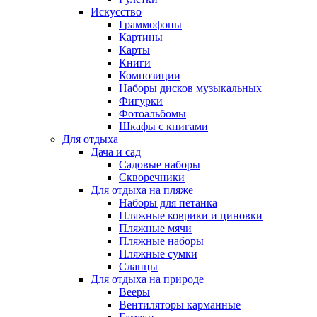
Искусство
Граммофоны
Картины
Карты
Книги
Композиции
Наборы дисков музыкальных
Фигурки
Фотоальбомы
Шкафы с книгами
Для отдыха
Дача и сад
Садовые наборы
Скворечники
Для отдыха на пляже
Наборы для петанка
Пляжные коврики и циновки
Пляжные мячи
Пляжные наборы
Пляжные сумки
Сланцы
Для отдыха на природе
Вееры
Вентиляторы карманные