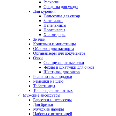
Расчески
Средства для ухода
Для курения
Гильотина для сигар
Зажигалки
Пепельницы
Портсигары
Хьюмидоры
Значки
Кошельки и монетницы
Обложки для паспорта
Органайзеры для документов
Очки
Солнцезащитные очки
Чехлы и шкатулки для очков
Шкатулки для очков
Религиозные подарки
Ремешки на шею
Таблетницы
Товары для животных
Мужские аксессуары
Барсетки и несессеры
Для бритья
Мужские наборы
Наборы с визитницей