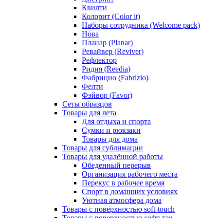
Квилти
Колорит (Color it)
Наборы сотрудника (Welcome pack)
Нова
Планар (Planar)
Ревайвер (Reviver)
Рефлектор
Ридия (Reedia)
Фабрицио (Fabrizio)
Фелти
Фэйвор (Favor)
Сеты образцов
Товары для лета
Для отдыха и спорта
Сумки и рюкзаки
Товары для дома
Товары для сублимации
Товары для удалённой работы
Обеденный перерыв
Организация рабочего места
Перекус в рабочее время
Спорт в домашних условиях
Уютная атмосфера дома
Товары с поверхностью soft-touch
Товары с поверхностью софт-тач