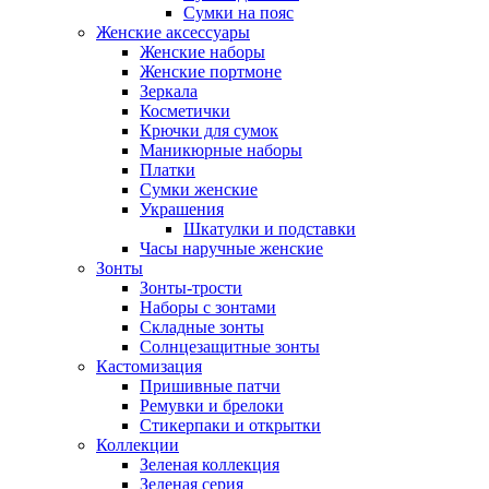
Сумки на пояс
Женские аксессуары
Женские наборы
Женские портмоне
Зеркала
Косметички
Крючки для сумок
Маникюрные наборы
Платки
Сумки женские
Украшения
Шкатулки и подставки
Часы наручные женские
Зонты
Зонты-трости
Наборы с зонтами
Складные зонты
Солнцезащитные зонты
Кастомизация
Пришивные патчи
Ремувки и брелоки
Стикерпаки и открытки
Коллекции
Зеленая коллекция
Зеленая серия