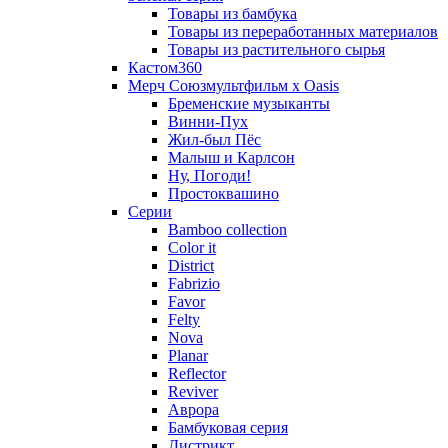
Товары из бамбука
Товары из переработанных материалов
Товары из растительного сырья
Кастом360
Мерч Союзмультфильм х Oasis
Бременские музыканты
Винни-Пух
Жил-был Пёс
Малыш и Карлсон
Ну, Погоди!
Простоквашино
Серии
Bamboo collection
Color it
District
Fabrizio
Favor
Felty
Nova
Planar
Reflector
Reviver
Аврора
Бамбуковая серия
Дистрикт