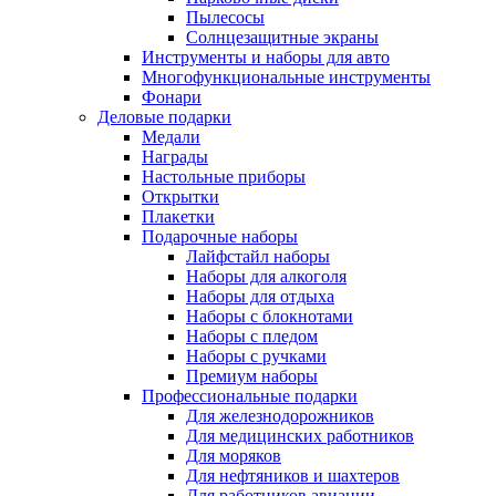
Пылесосы
Солнцезащитные экраны
Инструменты и наборы для авто
Многофункциональные инструменты
Фонари
Деловые подарки
Медали
Награды
Настольные приборы
Открытки
Плакетки
Подарочные наборы
Лайфстайл наборы
Наборы для алкоголя
Наборы для отдыха
Наборы с блокнотами
Наборы с пледом
Наборы с ручками
Премиум наборы
Профессиональные подарки
Для железнодорожников
Для медицинских работников
Для моряков
Для нефтяников и шахтеров
Для работников авиации