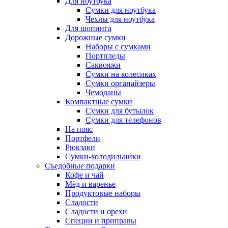
Для ноутбука
Сумки для ноутбука
Чехлы для ноутбука
Для шопинга
Дорожные сумки
Наборы с сумками
Портпледы
Саквояжи
Сумки на колесиках
Сумки органайзеры
Чемоданы
Компактные сумки
Сумки для бутылок
Сумки для телефонов
На пояс
Портфели
Рюкзаки
Сумки-холодильники
Съедобные подарки
Кофе и чай
Мёд и варенье
Продуктовые наборы
Сладости
Сладости и орехи
Специи и приправы