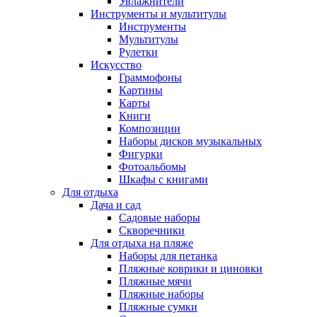
Увлажнители
Инструменты и мультитулы
Инструменты
Мультитулы
Рулетки
Искусство
Граммофоны
Картины
Карты
Книги
Композиции
Наборы дисков музыкальных
Фигурки
Фотоальбомы
Шкафы с книгами
Для отдыха
Дача и сад
Садовые наборы
Скворечники
Для отдыха на пляже
Наборы для петанка
Пляжные коврики и циновки
Пляжные мячи
Пляжные наборы
Пляжные сумки