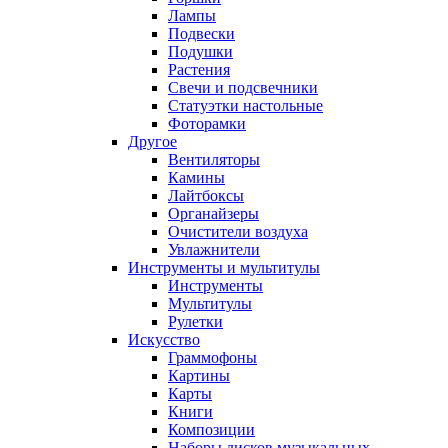
Лампы
Подвески
Подушки
Растения
Свечи и подсвечники
Статуэтки настольные
Фоторамки
Другое
Вентиляторы
Камины
Лайтбоксы
Органайзеры
Очистители воздуха
Увлажнители
Инструменты и мультитулы
Инструменты
Мультитулы
Рулетки
Искусство
Граммофоны
Картины
Карты
Книги
Композиции
Наборы дисков музыкальных