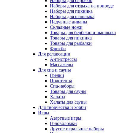
Наборы для барбекю
Наборы для отдыха на природе
Наборы для пикника
Наборы для шашлыка
Надувные диваны
Складные ножи
Товары для бербекю и шашлыка
Товары для пикника
Товары для рыбалки
Фрисби
Для релаксации
Антистрессы
Массажеры
Для спа и сауны
Грелки
Полотенца
Спа-наборы
Товары для сауны
Халаты
Халаты для сауны
Для творчества и хобби
Игры
Азартные игры
Головоломки
Другие игральные наборы