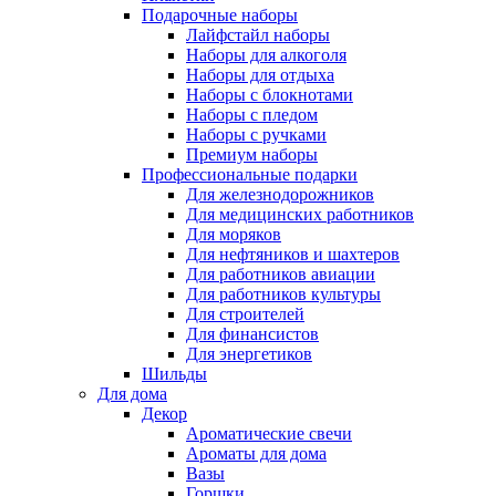
Подарочные наборы
Лайфстайл наборы
Наборы для алкоголя
Наборы для отдыха
Наборы с блокнотами
Наборы с пледом
Наборы с ручками
Премиум наборы
Профессиональные подарки
Для железнодорожников
Для медицинских работников
Для моряков
Для нефтяников и шахтеров
Для работников авиации
Для работников культуры
Для строителей
Для финансистов
Для энергетиков
Шильды
Для дома
Декор
Ароматические свечи
Ароматы для дома
Вазы
Горшки