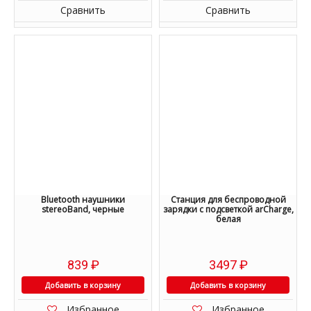
Сравнить
Сравнить
Bluetooth наушники
Cтанция для беспроводной
stereoBand, черные
зарядки с подсветкой arCharge,
белая
839
₽
3497
₽
Добавить в корзину
Добавить в корзину
Избранное
Избранное